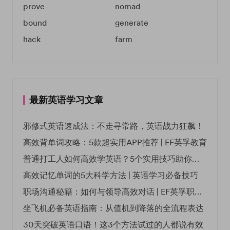
prove
nomad
bound
generate
hack
farm
最新英语学习文章
邪修式英语速成法：不走寻常路，英语战力狂飙！
高效背单词攻略：5款超实用APP推荐 | EF英孚教育
普通打工人如何高效学英语？5个实用技巧助你突破职场瓶颈
高效记忆单词的5大科学方法 | 英语学习必备技巧
职场沟通秘籍：如何与领导高效对话 | EF英孚职场指南
坐飞机必备英语指南：从值机到降落的全流程表达
30天突破英语口语！这3个方法试过的人都说有效