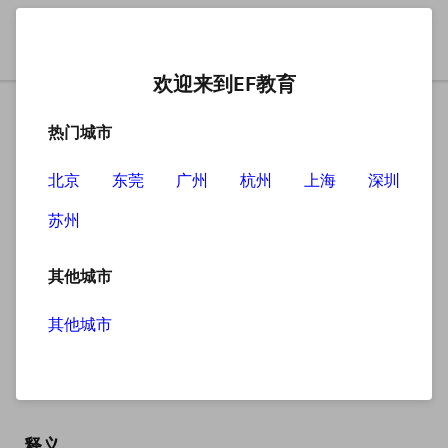
欢迎来到EF教育
热门城市
北京
东莞
广州
杭州
上海
深圳
苏州
搜索
其他城市
其他城市
clung
英
/klʌŋ/
美
/klʌŋ/
释义