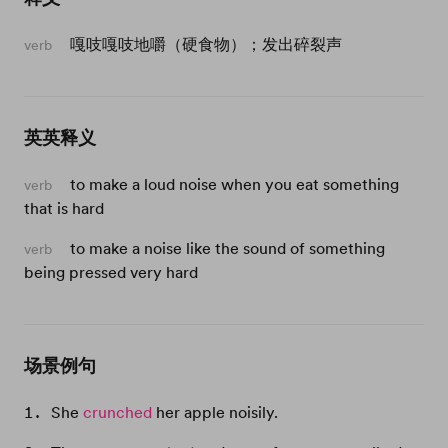
嘎吱嘎吱地嚼（硬食物）；发出碎裂声
verb
英英释义
to make a loud noise when you eat something
verb
that is hard
to make a noise like the sound of something
verb
being pressed very hard
场景例句
She
crunched
her apple noisily.