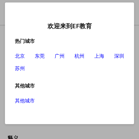
欢迎来到EF教育
热门城市
北京
东莞
广州
杭州
上海
深圳
苏州
搜索
其他城市
其他城市
crunch
英
/krʌntʃ/
美
/krʌntʃ/
释义