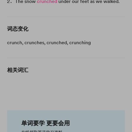
The snow
crunched
under our feet as we walked.
词态变化
crunch, crunches, crunched, crunching
相关词汇
单词要学 更要会用