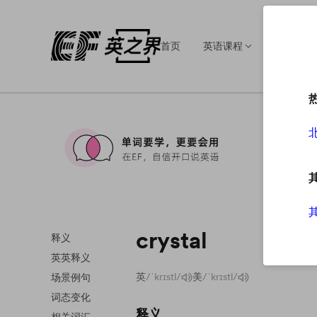
首页
英语课程
英语培训
crystal
释义
英英释义
英
/ˈkrɪstl/
美
/ˈkrɪstl/
场景例句
词态变化
释义