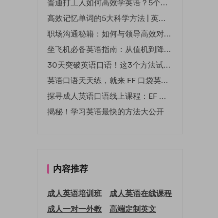
普通打工人如何高效学英语？5个实用技巧助你突破职场瓶颈
高效记忆单词的5大科学方法 | 英语学习必备技巧
职场沟通秘籍：如何与领导高效对话 | EF英孚职场指南
坐飞机必备英语指南：从值机到降落的全流程表达
30天突破英语口语！这3个方法试过的人都说有效
英语口语天天练，就来 EF 口袋英语微信小程序
探寻成人英语口语线上课程：EF 英孚教育凭什么领航
揭秘！学习英语最快的方法大公开
内容推荐
成人英语培训班
成人英语在线课程
成人一对一外教
高端定制英文