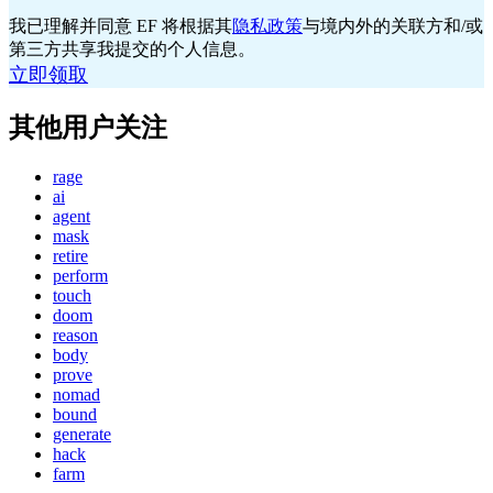
我已理解并同意 EF 将根据其
隐私政策
与境内外的关联方和/或
第三方共享我提交的个人信息。
立即领取
其他用户关注
rage
ai
agent
mask
retire
perform
touch
doom
reason
body
prove
nomad
bound
generate
hack
farm