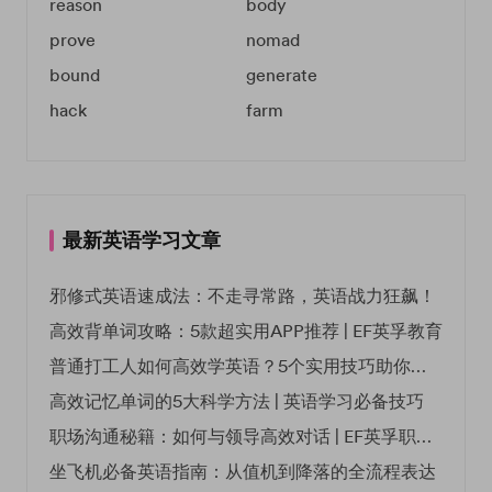
reason
body
prove
nomad
bound
generate
hack
farm
最新英语学习文章
邪修式英语速成法：不走寻常路，英语战力狂飙！
高效背单词攻略：5款超实用APP推荐 | EF英孚教育
普通打工人如何高效学英语？5个实用技巧助你突破职场瓶颈
高效记忆单词的5大科学方法 | 英语学习必备技巧
职场沟通秘籍：如何与领导高效对话 | EF英孚职场指南
坐飞机必备英语指南：从值机到降落的全流程表达