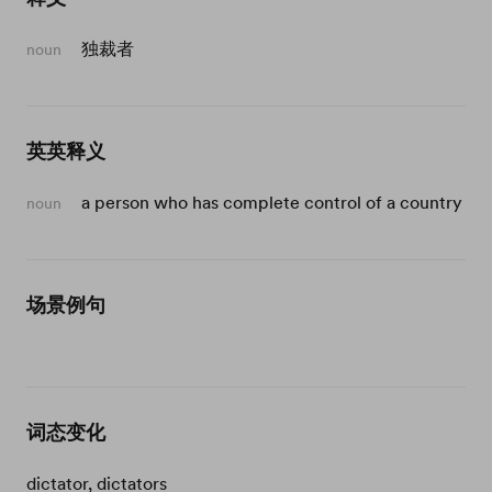
独裁者
noun
英英释义
a person who has complete control of a country
noun
场景例句
词态变化
dictator, dictators