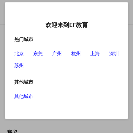
欢迎来到EF教育
热门城市
北京
东莞
广州
杭州
上海
深圳
苏州
搜索
其他城市
其他城市
dictator
英
/dɪkˈteɪtə(r)/
美
/ˈdɪkteɪtər/
释义