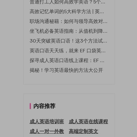
普通打工人如何高效学英语？5个实用技巧助你突破职场瓶颈
高效记忆单词的5大科学方法 | 英语学习必备技巧
职场沟通秘籍：如何与领导高效对话 | EF英孚职场指南
坐飞机必备英语指南：从值机到降落的全流程表达
30天突破英语口语！这3个方法试过的人都说有效
英语口语天天练，就来 EF 口袋英语微信小程序
探寻成人英语口语线上课程：EF 英孚教育凭什么领航
揭秘！学习英语最快的方法大公开
内容推荐
成人英语培训班
成人英语在线课程
成人一对一外教
高端定制英文