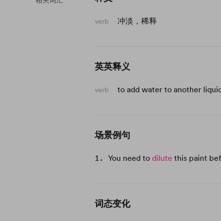
相关词汇
冲淡，稀释
verb
英英释义
to add water to another liqui
verb
场景例句
You need to
dilute
this paint bef
词态变化