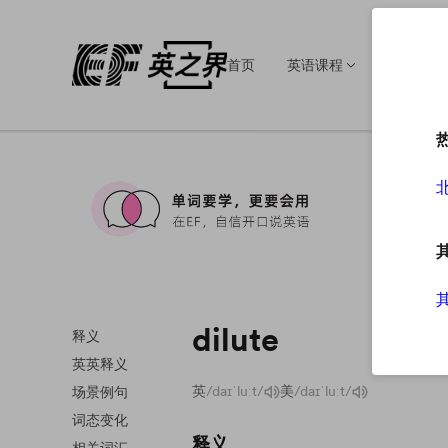
首页
英语课程
英语培训
dilute
释义
英英释义
英
/daɪˈluːt/
美
/daɪˈluːt/
场景例句
词态变化
释义