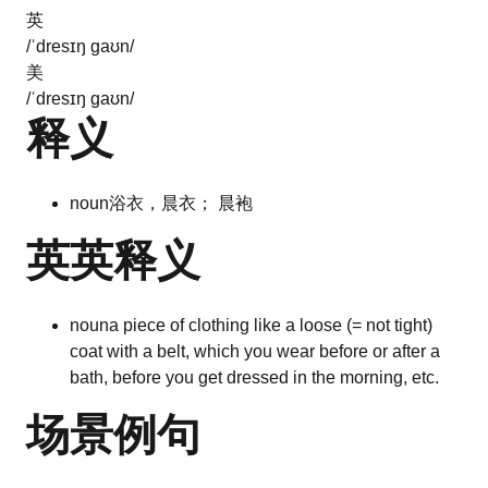
英
/ˈdresɪŋ ɡaʊn/
美
/ˈdresɪŋ ɡaʊn/
释义
noun
浴衣，晨衣； 晨袍
英英释义
noun
a piece of clothing like a loose (= not tight)
coat with a belt, which you wear before or after a
bath, before you get dressed in the morning, etc.
场景例句