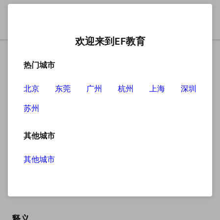
欢迎来到EF教育
热门城市
北京
东莞
广州
杭州
上海
深圳
苏州
搜索
其他城市
其他城市
drove
英
/drəʊv/
美
/drəʊv/
释义