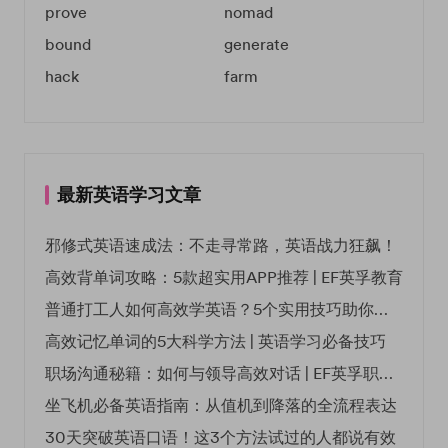
prove
nomad
bound
generate
hack
farm
最新英语学习文章
邪修式英语速成法：不走寻常路，英语战力狂飙！
高效背单词攻略：5款超实用APP推荐 | EF英孚教育
普通打工人如何高效学英语？5个实用技巧助你突破职场瓶颈
高效记忆单词的5大科学方法 | 英语学习必备技巧
职场沟通秘籍：如何与领导高效对话 | EF英孚职场指南
坐飞机必备英语指南：从值机到降落的全流程表达
30天突破英语口语！这3个方法试过的人都说有效