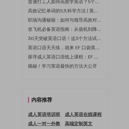
普通打工人如何高效学英语？5个实用技巧助你突破职场瓶颈
高效记忆单词的5大科学方法 | 英语学习必备技巧
职场沟通秘籍：如何与领导高效对话 | EF英孚职场指南
坐飞机必备英语指南：从值机到降落的全流程表达
30天突破英语口语！这3个方法试过的人都说有效
英语口语天天练，就来 EF 口袋英语微信小程序
探寻成人英语口语线上课程：EF 英孚教育凭什么领航
揭秘！学习英语最快的方法大公开
内容推荐
成人英语培训班
成人英语在线课程
成人一对一外教
高端定制英文