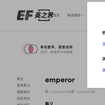
首页
英语课程
英语培训
emperor
释义
英英释义
英
/ˈempərə(r)/
美
/ˈempərər/
场景例句
词态变化
释义