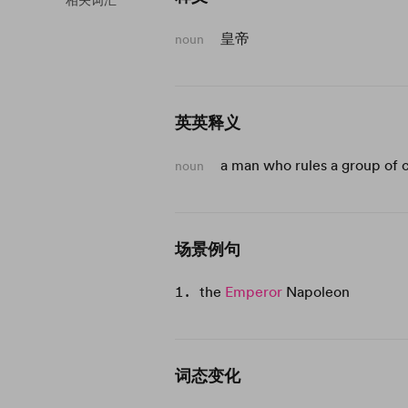
相关词汇
皇帝
noun
英英释义
a man who rules a group of c
noun
场景例句
the
Emperor
Napoleon
词态变化