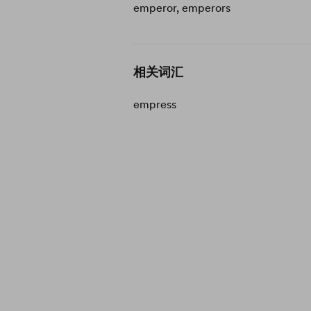
emperor, emperors
相关词汇
empress