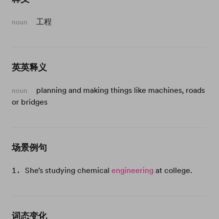
工程
noun
英英释义
planning and making things like machines, roads
noun
or bridges
场景例句
She’s studying chemical
engineering
at college.
词态变化