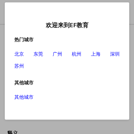
欢迎来到EF教育
热门城市
北京
东莞
广州
杭州
上海
深圳
苏州
搜索
其他城市
其他城市
engineering
英
/ˌendʒɪˈnɪərɪŋ/
美
/ˌendʒɪˈnɪrɪŋ/
释义