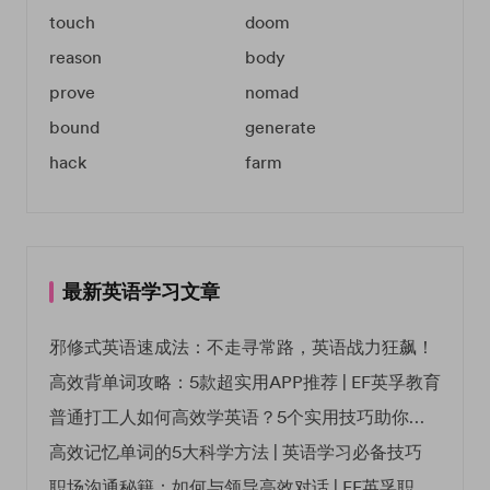
touch
doom
reason
body
prove
nomad
bound
generate
hack
farm
最新英语学习文章
邪修式英语速成法：不走寻常路，英语战力狂飙！
高效背单词攻略：5款超实用APP推荐 | EF英孚教育
普通打工人如何高效学英语？5个实用技巧助你突破职场瓶颈
高效记忆单词的5大科学方法 | 英语学习必备技巧
职场沟通秘籍：如何与领导高效对话 | EF英孚职场指南