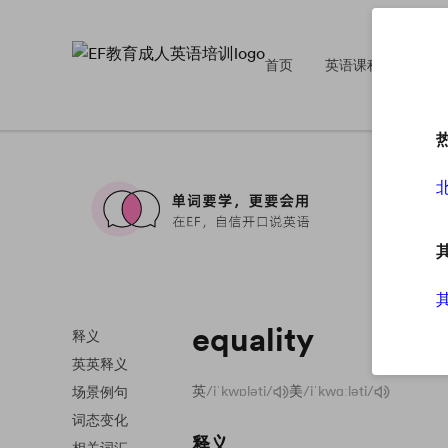
首页
英语课程
英
equality
释义
英英释义
英
/iˈkwɒləti/
美
/iˈkwɑːləti/
场景例句
词态变化
释义