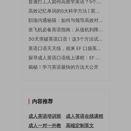
普通打工人如何高效学英语？5个实用技巧助你突破职场瓶颈
高效记忆单词的5大科学方法 | 英语学习必备技巧
职场沟通秘籍：如何与领导高效对话 | EF英孚职场指南
坐飞机必备英语指南：从值机到降落的全流程表达
30天突破英语口语！这3个方法试过的人都说有效
英语口语天天练，就来 EF 口袋英语微信小程序
探寻成人英语口语线上课程：EF 英孚教育凭什么领航
揭秘！学习英语最快的方法大公开
内容推荐
成人英语培训班
成人英语在线课程
成人一对一外教
高端定制英文