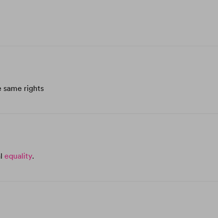
e same rights
al
equality
.