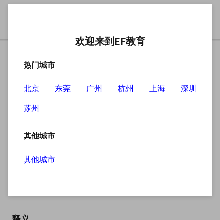
欢迎来到EF教育
热门城市
北京
东莞
广州
杭州
上海
深圳
苏州
搜索
其他城市
其他城市
equipment
英
/ɪˈkwɪpmənt/
美
/ɪˈkwɪpmənt/
释义