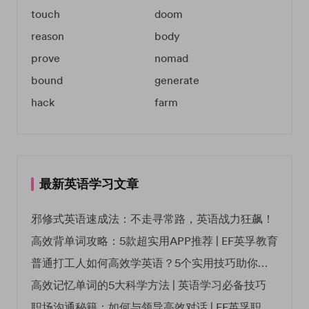
touch
doom
reason
body
prove
nomad
bound
generate
hack
farm
最新英语学习文章
邪修式英语速成法：不走寻常路，英语战力狂飙！
高效背单词攻略：5款超实用APP推荐 | EF英孚教育
普通打工人如何高效学英语？5个实用技巧助你突破职场瓶颈
高效记忆单词的5大科学方法 | 英语学习必备技巧
职场沟通秘籍：如何与领导高效对话 | EF英孚职场指南