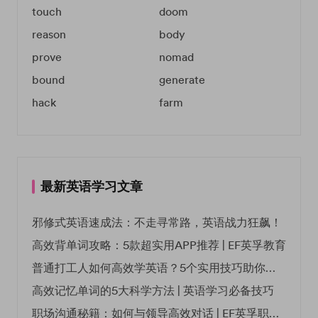
touch
doom
reason
body
prove
nomad
bound
generate
hack
farm
最新英语学习文章
邪修式英语速成法：不走寻常路，英语战力狂飙！
高效背单词攻略：5款超实用APP推荐 | EF英孚教育
普通打工人如何高效学英语？5个实用技巧助你突破职场瓶颈
高效记忆单词的5大科学方法 | 英语学习必备技巧
职场沟通秘籍：如何与领导高效对话 | EF英孚职场指南