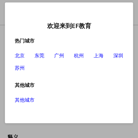
欢迎来到EF教育
热门城市
北京
东莞
广州
杭州
上海
深圳
苏州
搜索
其他城市
其他城市
everyday
英
/ˈevrideɪ/
美
/ˈevrideɪ/
释义