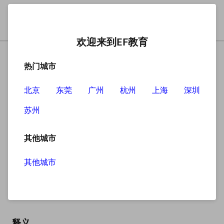
欢迎来到EF教育
热门城市
北京
东莞
广州
杭州
上海
深圳
苏州
搜索
其他城市
其他城市
everything
英
/ˈevriθɪŋ/
美
/ˈevriθɪŋ/
释义