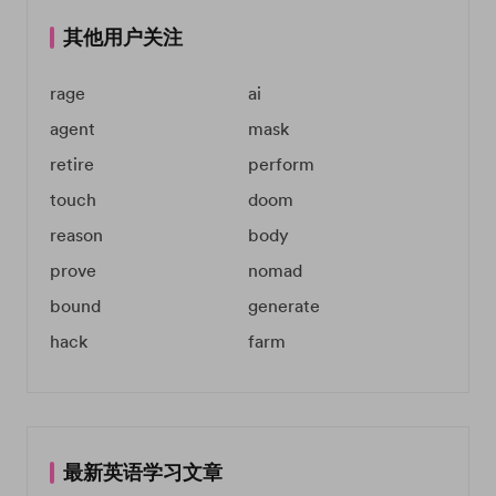
其他用户关注
rage
ai
agent
mask
retire
perform
touch
doom
reason
body
prove
nomad
bound
generate
hack
farm
最新英语学习文章