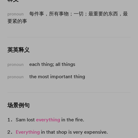
每件事，所有事物；一切；最重要的东西，最
pronoun
要紧的事
英英释义
each thing; all things
pronoun
the most important thing
pronoun
场景例句
Sam lost
everything
in the fire.
Everything
in that shop is very expensive.