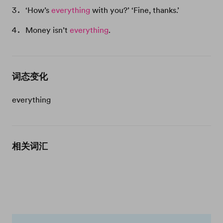
‘How’s
everything
with you?’ ‘Fine, thanks.’
Money isn’t
everything
.
词态变化
everything
相关词汇