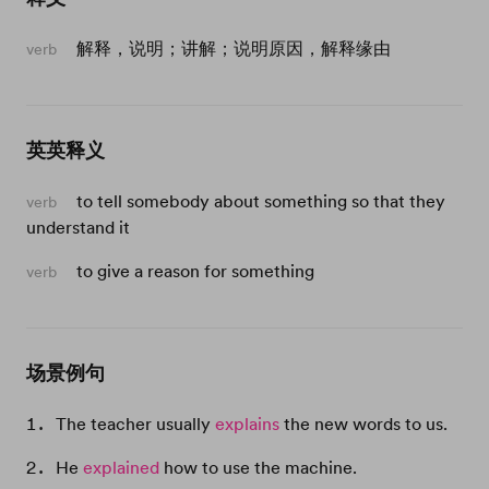
解释，说明；讲解；说明原因，解释缘由
verb
英英释义
to tell somebody about something so that they
verb
understand it
to give a reason for something
verb
场景例句
The teacher usually
explains
the new words to us.
He
explained
how to use the machine.