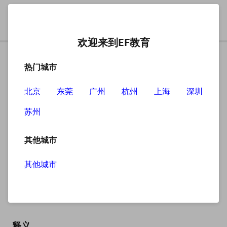
欢迎来到EF教育
热门城市
北京
东莞
广州
杭州
上海
深圳
苏州
搜索
其他城市
其他城市
explain
英
/ɪkˈspleɪn/
美
/ɪkˈspleɪn/
释义