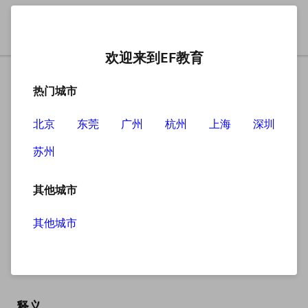
欢迎来到EF教育
热门城市
北京
东莞
广州
杭州
上海
深圳
苏州
搜索
其他城市
其他城市
explorer
英
/ɪkˈsplɔːrə(r)/
美
/ɪkˈsplɔːrər/
释义