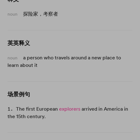
探险家，考察者
noun
英英释义
a person who travels around a new place to
noun
learn about it
场景例句
The first European
explorers
arrived in America in
the 15th century.