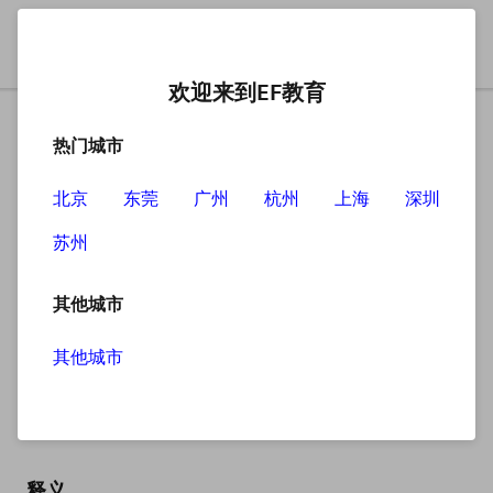
欢迎来到EF教育
热门城市
北京
东莞
广州
杭州
上海
深圳
苏州
搜索
其他城市
其他城市
expressway
英
/ɪkˈspresweɪ/
美
/ɪkˈspresweɪ/
释义