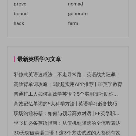
prove
nomad
bound
generate
hack
farm
最新英语学习文章
邪修式英语速成法：不走寻常路，英语战力狂飙！
高效背单词攻略：5款超实用APP推荐 | EF英孚教育
普通打工人如何高效学英语？5个实用技巧助你突破职场瓶颈
高效记忆单词的5大科学方法 | 英语学习必备技巧
职场沟通秘籍：如何与领导高效对话 | EF英孚职场指南
坐飞机必备英语指南：从值机到降落的全流程表达
30天突破英语口语！这3个方法试过的人都说有效