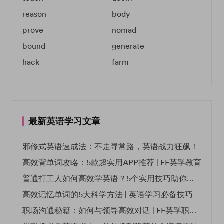
reason
body
prove
nomad
bound
generate
hack
farm
最新英语学习文章
邪修式英语速成法：不走寻常路，英语战力狂飙！
高效背单词攻略：5款超实用APP推荐 | EF英孚教育
普通打工人如何高效学英语？5个实用技巧助你突破职场瓶颈
高效记忆单词的5大科学方法 | 英语学习必备技巧
职场沟通秘籍：如何与领导高效对话 | EF英孚职场指南