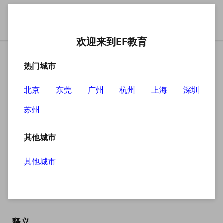
欢迎来到EF教育
热门城市
北京
东莞
广州
杭州
上海
深圳
苏州
搜索
其他城市
其他城市
Facebook
英
/ˈfeɪsbʊk/
美
/ˈfeɪsbʊk/
释义