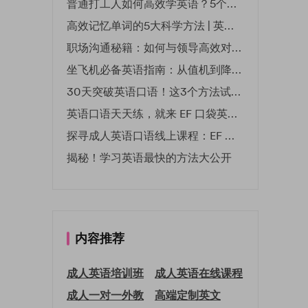
普通打工人如何高效学英语？5个实用技巧助你突破职场瓶颈
高效记忆单词的5大科学方法 | 英语学习必备技巧
职场沟通秘籍：如何与领导高效对话 | EF英孚职场指南
坐飞机必备英语指南：从值机到降落的全流程表达
30天突破英语口语！这3个方法试过的人都说有效
英语口语天天练，就来 EF 口袋英语微信小程序
探寻成人英语口语线上课程：EF 英孚教育凭什么领航
揭秘！学习英语最快的方法大公开
内容推荐
成人英语培训班
成人英语在线课程
成人一对一外教
高端定制英文