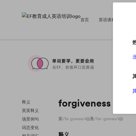
首页
英语课程
英
forgiveness
释义
英英释义
英
/fəˈɡɪvnəs/
美
/fərˈɡɪvnəs/
场景例句
词态变化
释义