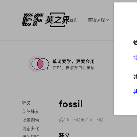
首页
英语课程
英语培训
fossil
释义
英英释义
英
/ˈfɒsl/
美
/ˈfɑːsl/
场景例句
词态变化
释义