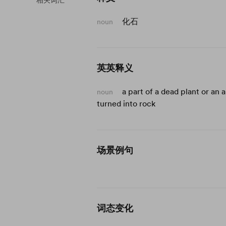
相关词汇
化石
noun
英英释义
a part of a dead plant or an 
noun
turned into rock
场景例句
词态变化