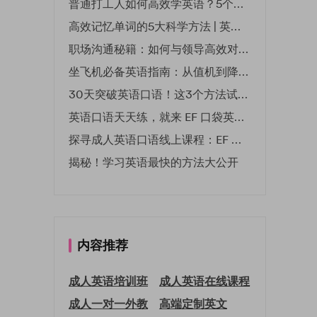
普通打工人如何高效学英语？5个实用技巧助你突破职场瓶颈
高效记忆单词的5大科学方法 | 英语学习必备技巧
职场沟通秘籍：如何与领导高效对话 | EF英孚职场指南
坐飞机必备英语指南：从值机到降落的全流程表达
30天突破英语口语！这3个方法试过的人都说有效
英语口语天天练，就来 EF 口袋英语微信小程序
探寻成人英语口语线上课程：EF 英孚教育凭什么领航
揭秘！学习英语最快的方法大公开
内容推荐
成人英语培训班
成人英语在线课程
成人一对一外教
高端定制英文