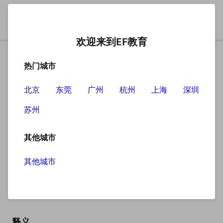
欢迎来到EF教育
热门城市
北京
东莞
广州
杭州
上海
深圳
苏州
搜索
其他城市
其他城市
gene
英
/dʒiːn/
美
/dʒiːn/
释义