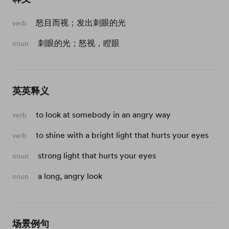
怒目而视；发出刺眼的光
verb
刺眼的光；怒视，瞪眼
noun
英英释义
to look at somebody in an angry way
verb
to shine with a bright light that hurts your eyes
verb
strong light that hurts your eyes
noun
a long, angry look
noun
场景例句