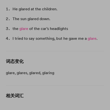
He glared at the children.
The sun glared down.
the
glare
of the car’s headlights
I tried to say something, but he gave me a
glare
.
词态变化
glare, glares, glared, glaring
相关词汇