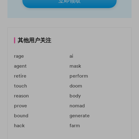
立即领取
其他用户关注
rage
ai
agent
mask
retire
perform
touch
doom
reason
body
prove
nomad
bound
generate
hack
farm