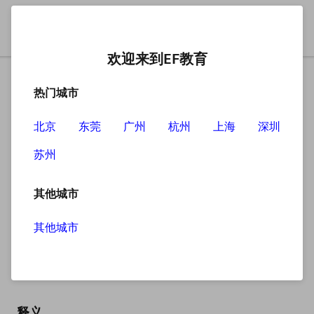
欢迎来到EF教育
热门城市
北京
东莞
广州
杭州
上海
深圳
苏州
搜索
其他城市
其他城市
glare
英
/ɡleə(r)/
美
/ɡler/
释义