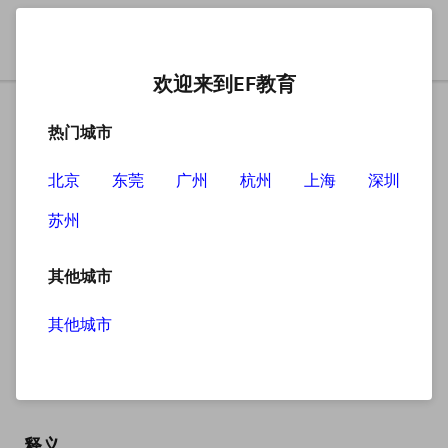
欢迎来到EF教育
热门城市
北京
东莞
广州
杭州
上海
深圳
苏州
搜索
其他城市
其他城市
grease
英
/ɡriːs/
美
/ɡriːs/
释义