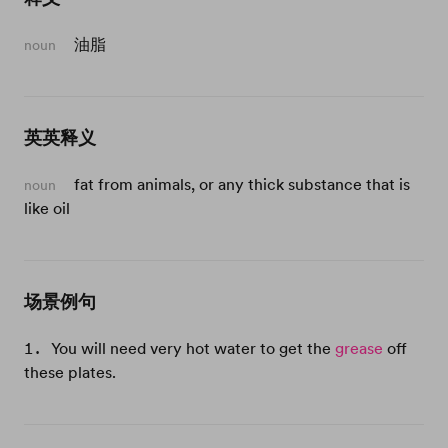
油脂
noun
英英释义
fat from animals, or any thick substance that is
noun
like oil
场景例句
You will need very hot water to get the
grease
off
these plates.