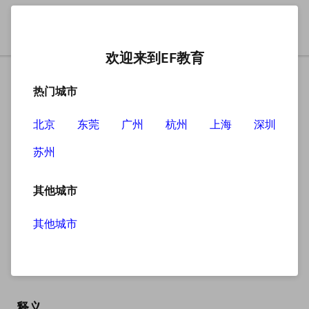
欢迎来到EF教育
热门城市
北京
东莞
广州
杭州
上海
深圳
苏州
搜索
其他城市
其他城市
greeting
英
/ˈɡriːtɪŋ/
美
/ˈɡriːtɪŋ/
释义