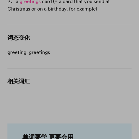
a
greetings
card (= a card that you send at
Christmas or on a birthday, for example)
词态变化
greeting, greetings
相关词汇
单词要学 更要会用