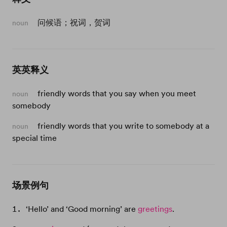
问候语；祝词，贺词
noun
英英释义
friendly words that you say when you meet
noun
somebody
friendly words that you write to somebody at a
noun
special time
场景例句
‘Hello’ and ‘Good morning’ are
greetings
.