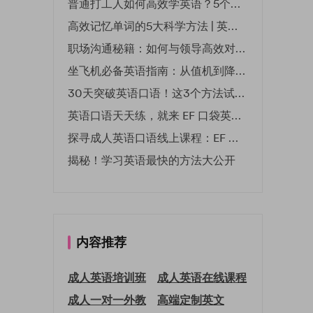
普通打工人如何高效学英语？5个实用技巧助你突破职场瓶颈
高效记忆单词的5大科学方法 | 英语学习必备技巧
职场沟通秘籍：如何与领导高效对话 | EF英孚职场指南
坐飞机必备英语指南：从值机到降落的全流程表达
30天突破英语口语！这3个方法试过的人都说有效
英语口语天天练，就来 EF 口袋英语微信小程序
探寻成人英语口语线上课程：EF 英孚教育凭什么领航
揭秘！学习英语最快的方法大公开
内容推荐
成人英语培训班
成人英语在线课程
成人一对一外教
高端定制英文