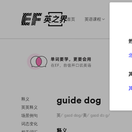
首页
英语课程
英语培训
guide dog
释义
英英释义
英
/ˈɡaɪd dɒɡ/
美
/ˈɡaɪd dɔːɡ/
场景例句
词态变化
释义