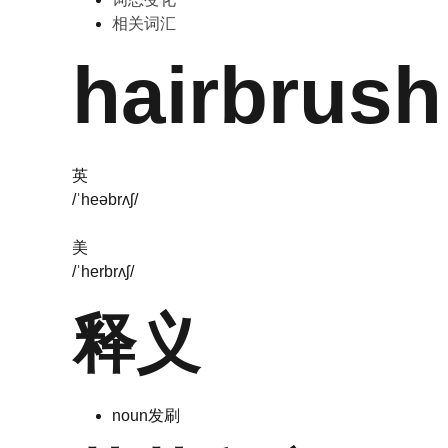
相关词汇
hairbrush
英
/ˈheəbrʌʃ/
美
/ˈherbrʌʃ/
释义
noun
发刷