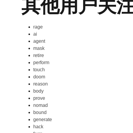
其他用户关
rage
ai
agent
mask
retire
perform
touch
doom
reason
body
prove
nomad
bound
generate
hack