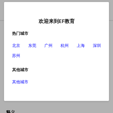
欢迎来到EF教育
热门城市
北京
东莞
广州
杭州
上海
深圳
苏州
搜索
其他城市
其他城市
headway
英
/ˈhedweɪ/
美
/ˈhedweɪ/
释义