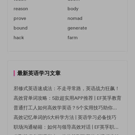
reason
body
prove
nomad
bound
generate
hack
farm
最新英语学习文章
邪修式英语速成法：不走寻常路，英语战力狂飙！
高效背单词攻略：5款超实用APP推荐 | EF英孚教育
普通打工人如何高效学英语？5个实用技巧助你突破职场瓶颈
高效记忆单词的5大科学方法 | 英语学习必备技巧
职场沟通秘籍：如何与领导高效对话 | EF英孚职场指南