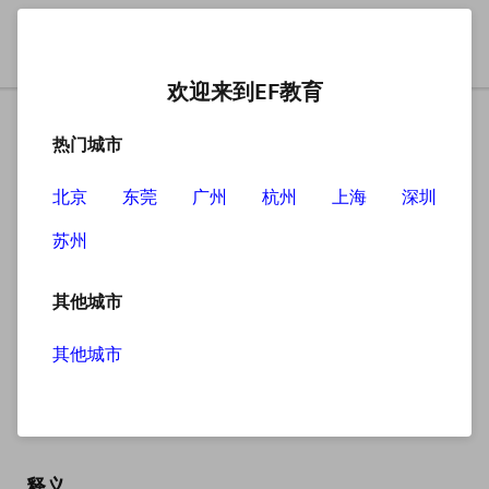
欢迎来到EF教育
热门城市
北京
东莞
广州
杭州
上海
深圳
苏州
搜索
其他城市
其他城市
held
英
/held/
美
/held/
释义