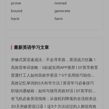
prove
nomad
bound
generate
hack
farm
最新英语学习文章
邪修式英语速成法：不走寻常路，英语战力狂飙！
高效背单词攻略：5款超实用APP推荐 | EF英孚教育
普通打工人如何高效学英语？5个实用技巧助你突破职场瓶颈
高效记忆单词的5大科学方法 | 英语学习必备技巧
职场沟通秘籍：如何与领导高效对话 | EF英孚职场指南
坐飞机必备英语指南：从值机到降落的全流程表达
30天突破英语口语！这3个方法试过的人都说有效