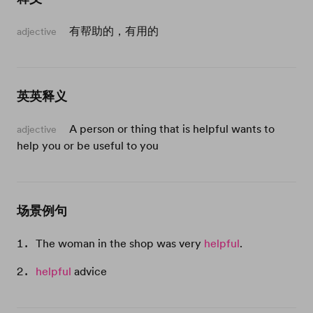
有帮助的，有用的
adjective
英英释义
A person or thing that is helpful wants to
adjective
help you or be useful to you
场景例句
The woman in the shop was very
helpful
.
helpful
advice