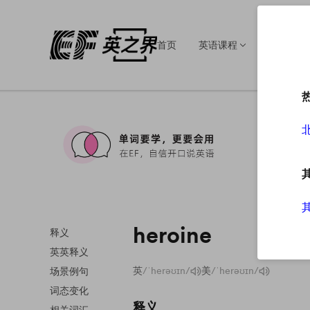
首页
英语课程
英语培训
heroine
释义
英英释义
英
/ˈherəʊɪn/
美
/ˈherəʊɪn/
场景例句
词态变化
释义