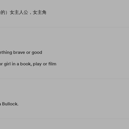
影的）女主人公，女主角
thing brave or good
girl in a book, play or film
 Bullock.