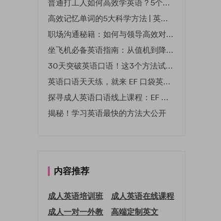
普通打工人如何高效学英语？5个实用技巧助你突破职场瓶颈
高效记忆单词的5大科学方法 | 英语学习必备技巧
职场沟通秘籍：如何与领导高效对话 | EF英孚职场指南
坐飞机必备英语指南：从值机到降落的全流程表达
30天突破英语口语！这3个方法试过的人都说有效
英语口语天天练，就来 EF 口袋英语微信小程序
探寻成人英语口语线上课程：EF 英孚教育凭什么领航
揭秘！学习英语最快的方法大公开
内容推荐
成人英语培训班
成人英语在线课程
成人一对一外教
高端定制英文