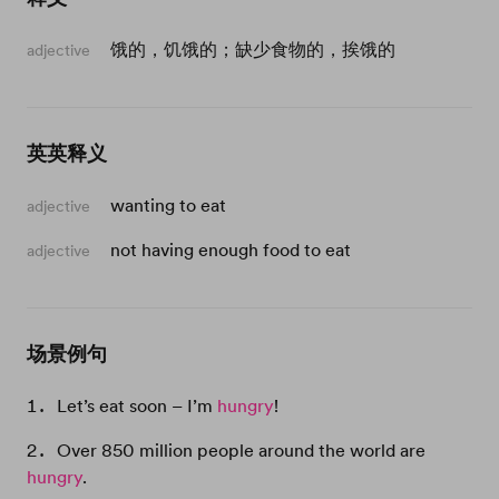
饿的，饥饿的；缺少食物的，挨饿的
adjective
英英释义
wanting to eat
adjective
not having enough food to eat
adjective
场景例句
Let’s eat soon – I’m
hungry
!
Over 850 million people around the world are
hungry
.