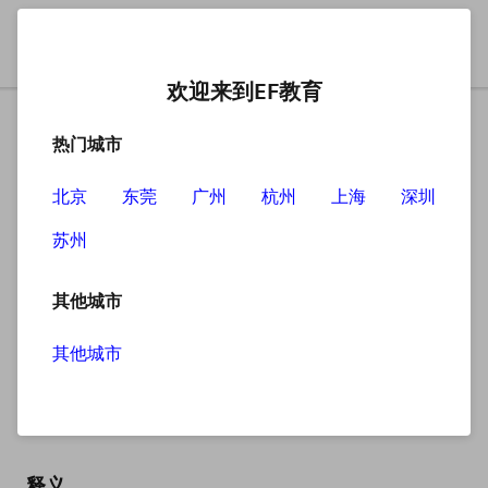
欢迎来到EF教育
热门城市
北京
东莞
广州
杭州
上海
深圳
苏州
搜索
其他城市
其他城市
hungry
英
/ˈhʌŋɡri/
美
/ˈhʌŋɡri/
释义