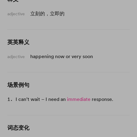
立刻的，立即的
adjective
英英释义
happening now or very soon
adjective
场景例句
I can’t wait – I need an
immediate
response.
词态变化