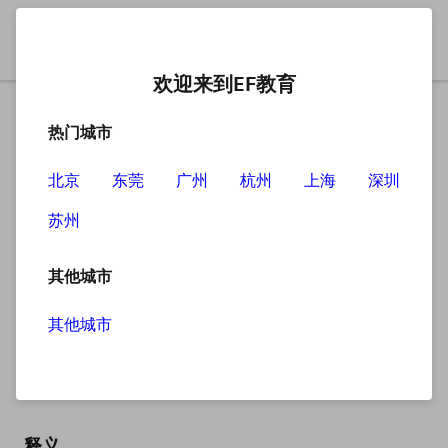
欢迎来到EF教育
热门城市
北京
东莞
广州
杭州
上海
深圳
苏州
搜索
其他城市
其他城市
immediate
英
/ɪˈmiːdiət/
美
/ɪˈmiːdiət/
释义