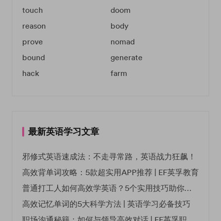
touch
doom
reason
body
prove
nomad
bound
generate
hack
farm
最新英语学习文章
邪修式英语速成法：不走寻常路，英语战力狂飙！
高效背单词攻略：5款超实用APP推荐 | EF英孚教育
普通打工人如何高效学英语？5个实用技巧助你突破职场瓶颈
高效记忆单词的5大科学方法 | 英语学习必备技巧
职场沟通秘籍：如何与领导高效对话 | EF英孚职场指南