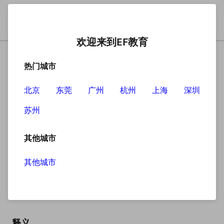
欢迎来到EF教育
热门城市
北京
东莞
广州
杭州
上海
深圳
苏州
搜索
其他城市
其他城市
impression
英
/ɪmˈpreʃn/
美
/ɪmˈpreʃn/
释义