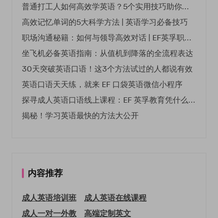
普通打工人如何高效学英语？5个实用技巧助你突破职场瓶颈
高效记忆单词的5大科学方法 | 英语学习必备技巧
职场沟通秘籍：如何与领导高效对话 | EF英孚职场指南
坐飞机必备英语指南：从值机到降落的全流程表达
30天突破英语口语！这3个方法试过的人都说有效
英语口语天天练，就来 EF 口袋英语微信小程序
探寻成人英语口语线上课程：EF 英孚教育凭什么领航
揭秘！学习英语最快的方法大公开
内容推荐
成人英语培训班
成人英语在线课程
成人一对一外教
高端定制英文