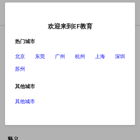
欢迎来到EF教育
热门城市
北京
东莞
广州
杭州
上海
深圳
苏州
搜索
其他城市
其他城市
in-/in
英
/ɪn/
美
/ɪn/
释义