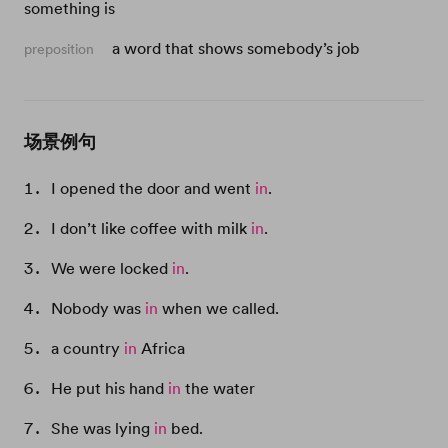
something is
a word that shows somebody’s job
preposition
场景例句
I opened the door and went
in
.
I don’t like coffee with milk
in
.
We were locked
in
.
Nobody was
in
when we called.
a country
in
Africa
He put his hand
in
the water
She was lying
in
bed.