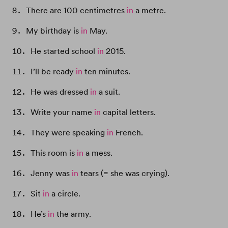
There are 100 centimetres
in
a metre.
My birthday is
in
May.
He started school
in
2015.
I’ll be ready
in
ten minutes.
He was dressed
in
a suit.
Write your name
in
capital letters.
They were speaking
in
French.
This room is
in
a mess.
Jenny was
in
tears (= she was crying).
Sit
in
a circle.
He’s
in
the army.