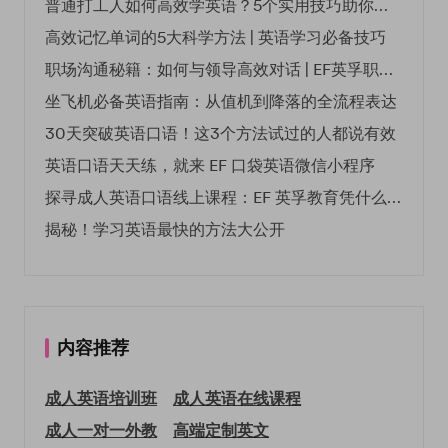
普通打工人如何高效学英语？5个实用技巧助你突破职场瓶颈
高效记忆单词的5大科学方法 | 英语学习必备技巧
职场沟通秘籍：如何与领导高效对话 | EF英孚职场指南
坐飞机必备英语指南：从值机到降落的全流程表达
30天突破英语口语！这3个方法试过的人都说有效
英语口语天天练，就来 EF 口袋英语微信小程序
探寻成人英语口语线上课程：EF 英孚教育凭什么领航
揭秘！学习英语最快的方法大公开
内容推荐
成人英语培训班
成人英语在线课程
成人一对一外教
高端定制英文