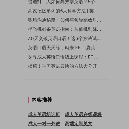
普通打工人如何高效学英语？5个实用技巧助你突破职场瓶颈
高效记忆单词的5大科学方法 | 英语学习必备技巧
职场沟通秘籍：如何与领导高效对话 | EF英孚职场指南
坐飞机必备英语指南：从值机到降落的全流程表达
30天突破英语口语！这3个方法试过的人都说有效
英语口语天天练，就来 EF 口袋英语微信小程序
探寻成人英语口语线上课程：EF 英孚教育凭什么领航
揭秘！学习英语最快的方法大公开
内容推荐
成人英语培训班
成人英语在线课程
成人一对一外教
高端定制英文