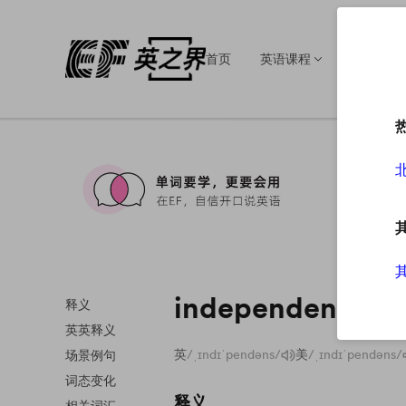
首页
英语课程
英语培训
independence
释义
英英释义
英
/ˌɪndɪˈpendəns/
美
/ˌɪndɪˈpendəns/
场景例句
词态变化
释义