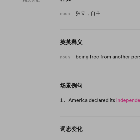
相关词汇
独立，自主
noun
英英释义
being free from another pers
noun
场景例句
America declared its
independ
词态变化