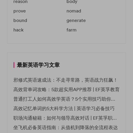
reason
body
prove
nomad
bound
generate
hack
farm
最新英语学习文章
邪修式英语速成法：不走寻常路，英语战力狂飙！
高效背单词攻略：5款超实用APP推荐 | EF英孚教育
普通打工人如何高效学英语？5个实用技巧助你突破职场瓶颈
高效记忆单词的5大科学方法 | 英语学习必备技巧
职场沟通秘籍：如何与领导高效对话 | EF英孚职场指南
坐飞机必备英语指南：从值机到降落的全流程表达