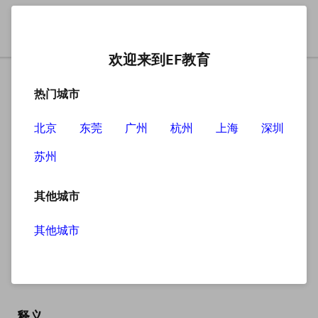
欢迎来到EF教育
热门城市
北京
东莞
广州
杭州
上海
深圳
苏州
搜索
其他城市
其他城市
infant school
英
/ˈɪnfənt skuːl/
美
/ˈɪnfənt skuːl/
释义