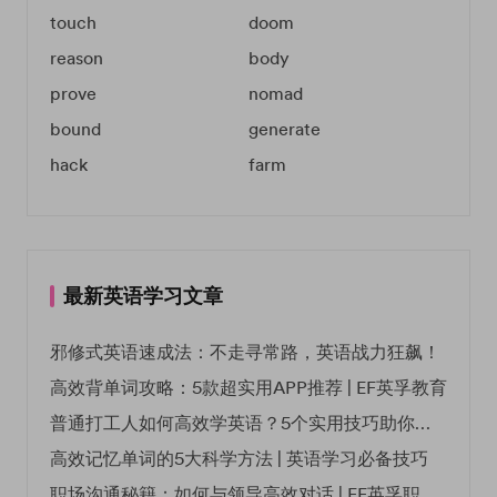
touch
doom
reason
body
prove
nomad
bound
generate
hack
farm
最新英语学习文章
邪修式英语速成法：不走寻常路，英语战力狂飙！
高效背单词攻略：5款超实用APP推荐 | EF英孚教育
普通打工人如何高效学英语？5个实用技巧助你突破职场瓶颈
高效记忆单词的5大科学方法 | 英语学习必备技巧
职场沟通秘籍：如何与领导高效对话 | EF英孚职场指南