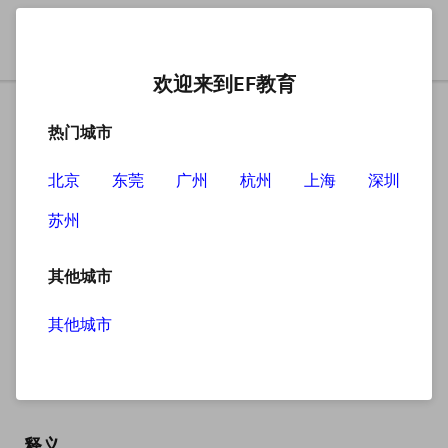
欢迎来到EF教育
热门城市
北京
东莞
广州
杭州
上海
深圳
苏州
搜索
其他城市
其他城市
inform
英
/ɪnˈfɔːm/
美
/ɪnˈfɔːrm/
释义