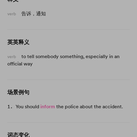
告诉，通知
verb
英英释义
to tell somebody something, especially in an
verb
official way
场景例句
You should
inform
the police about the accident.
词态变化