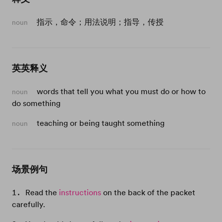
指示，命令；用法说明；指导，传授
noun
英英释义
words that tell you what you must do or how to
noun
do something
teaching or being taught something
noun
场景例句
Read the
instructions
on the back of the packet
carefully.