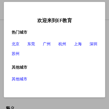
欢迎来到EF教育
热门城市
北京
东莞
广州
杭州
上海
深圳
苏州
搜索
其他城市
其他城市
instruction
英
/ɪnˈstrʌkʃn/
美
/ɪnˈstrʌkʃn/
释义