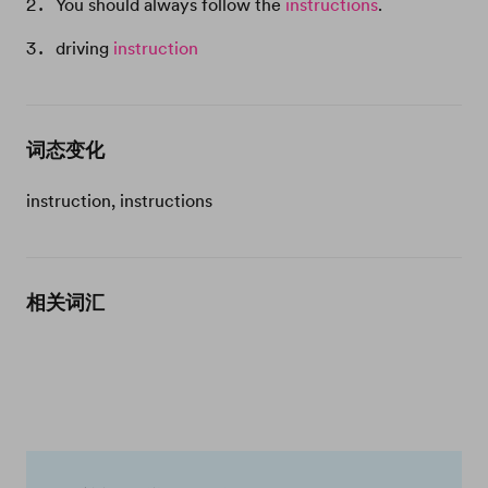
You should always follow the
instructions
.
driving
instruction
词态变化
instruction, instructions
相关词汇