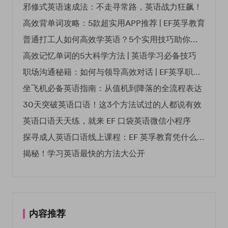
邪修式英语速成法：不走寻常路，英语战力狂飙！
高效背单词攻略：5款超实用APP推荐 | EF英孚教育
普通打工人如何高效学英语？5个实用技巧助你突破职场瓶颈
高效记忆单词的5大科学方法 | 英语学习必备技巧
职场沟通秘籍：如何与领导高效对话 | EF英孚职场指南
坐飞机必备英语指南：从值机到降落的全流程表达
30天突破英语口语！这3个方法试过的人都说有效
英语口语天天练，就来 EF 口袋英语微信小程序
探寻成人英语口语线上课程：EF 英孚教育凭什么领航
揭秘！学习英语最快的方法大公开
内容推荐