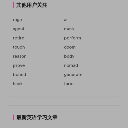
其他用户关注
rage
ai
agent
mask
retire
perform
touch
doom
reason
body
prove
nomad
bound
generate
hack
farm
最新英语学习文章