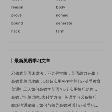
reason
body
prove
nomad
bound
generate
hack
farm
最新英语学习文章
邪修式英语速成法：不走寻常路，英语战力狂飙！
高效背单词攻略：5款超实用APP推荐 | EF英孚教育
普通打工人如何高效学英语？5个实用技巧助你突破职场瓶颈
高效记忆单词的5大科学方法 | 英语学习必备技巧
职场沟通秘籍：如何与领导高效对话 | EF英孚职场指南