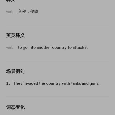
入侵，侵略
verb
英英释义
to go into another country to attack it
verb
场景例句
They invaded the country with tanks and guns.
词态变化