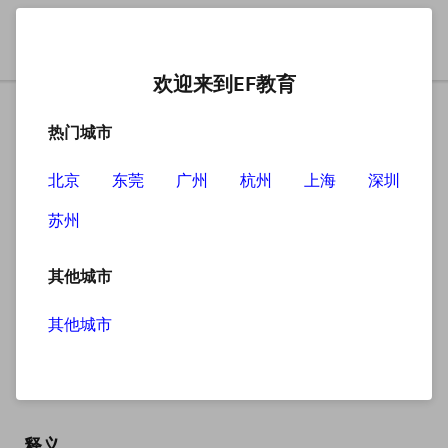
欢迎来到EF教育
热门城市
北京
东莞
广州
杭州
上海
深圳
苏州
搜索
其他城市
其他城市
invade
英
/ɪnˈveɪd/
美
/ɪnˈveɪd/
释义