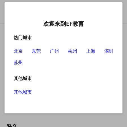
欢迎来到EF教育
热门城市
北京
东莞
广州
杭州
上海
深圳
苏州
搜索
其他城市
其他城市
July
英
/dʒuˈlaɪ/
美
/dʒuˈlaɪ/
释义