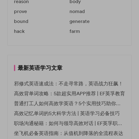
reason
body
prove
nomad
bound
generate
hack
farm
最新英语学习文章
邪修式英语速成法：不走寻常路，英语战力狂飙！
高效背单词攻略：5款超实用APP推荐 | EF英孚教育
普通打工人如何高效学英语？5个实用技巧助你突破职场瓶颈
高效记忆单词的5大科学方法 | 英语学习必备技巧
职场沟通秘籍：如何与领导高效对话 | EF英孚职场指南
坐飞机必备英语指南：从值机到降落的全流程表达