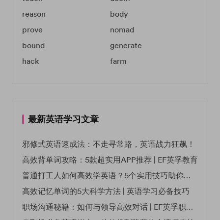
reason
body
prove
nomad
bound
generate
hack
farm
最新英语学习文章
邪修式英语速成法：不走寻常路，英语战力狂飙！
高效背单词攻略：5款超实用APP推荐 | EF英孚教育
普通打工人如何高效学英语？5个实用技巧助你突破职场瓶颈
高效记忆单词的5大科学方法 | 英语学习必备技巧
职场沟通秘籍：如何与领导高效对话 | EF英孚职场指南