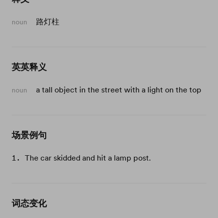
路灯柱
noun
英英释义
a tall object in the street with a light on the top
noun
场景例句
The car skidded and hit a lamp post.
词态变化