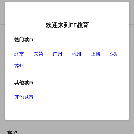
欢迎来到EF教育
热门城市
北京
东莞
广州
杭州
上海
深圳
苏州
搜索
其他城市
其他城市
lamp post
英
/ˈlæmp pəʊst/
美
/ˈlæmp pəʊst/
释义