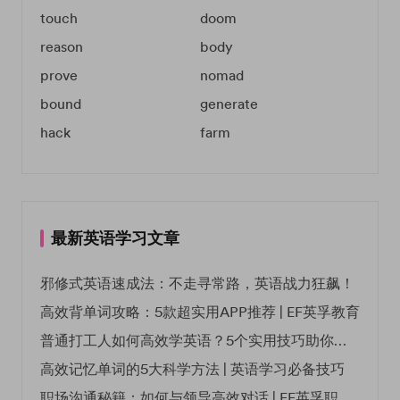
touch
doom
reason
body
prove
nomad
bound
generate
hack
farm
最新英语学习文章
邪修式英语速成法：不走寻常路，英语战力狂飙！
高效背单词攻略：5款超实用APP推荐 | EF英孚教育
普通打工人如何高效学英语？5个实用技巧助你突破职场瓶颈
高效记忆单词的5大科学方法 | 英语学习必备技巧
职场沟通秘籍：如何与领导高效对话 | EF英孚职场指南