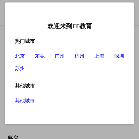
欢迎来到EF教育
热门城市
北京
东莞
广州
杭州
上海
深圳
苏州
搜索
其他城市
其他城市
landfill
英
/ˈlændfɪl/
美
/ˈlændfɪl/
释义