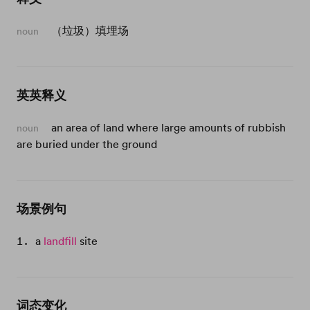
（垃圾）填埋场
noun
英英释义
an area of land where large amounts of rubbish
noun
are buried under the ground
场景例句
a
landfill
site
词态变化