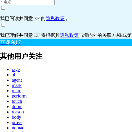
我已阅读并同意 EF 的
隐私政策
。
我已理解并同意 EF 将根据其
隐私政策
与境内外的关联方和/或
立即领取
其他用户关注
rage
ai
agent
mask
retire
perform
touch
doom
reason
body
prove
nomad