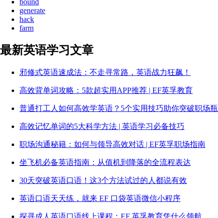
bound
generate
hack
farm
最新英语学习文章
邪修式英语速成法：不走寻常路，英语战力狂飙！
高效背单词攻略：5款超实用APP推荐 | EF英孚教育
普通打工人如何高效学英语？5个实用技巧助你突破职场
高效记忆单词的5大科学方法 | 英语学习必备技巧
职场沟通秘籍：如何与领导高效对话 | EF英孚职场指南
坐飞机必备英语指南：从值机到降落的全流程表达
30天突破英语口语！这3个方法试过的人都说有效
英语口语天天练，就来 EF 口袋英语微信小程序
探寻成人英语口语线上课程：EF 英孚教育凭什么领航