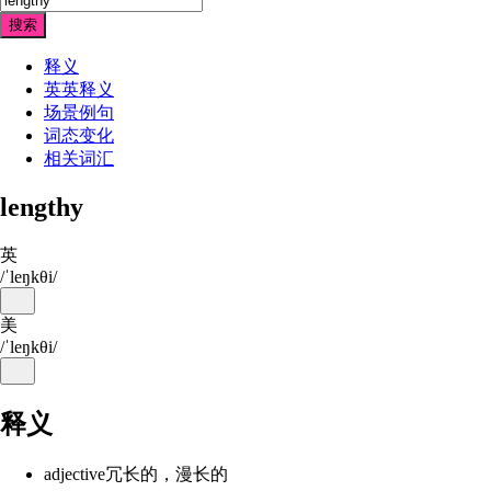
搜索
释义
英英释义
场景例句
词态变化
相关词汇
lengthy
英
/ˈleŋkθi/
美
/ˈleŋkθi/
释义
adjective
冗长的，漫长的