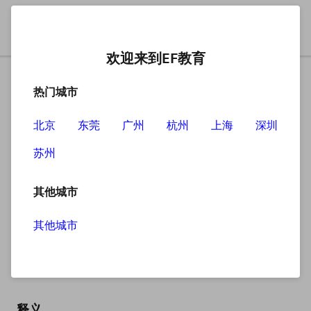
欢迎来到EF教育
热门城市
北京
东莞
广州
杭州
上海
深圳
苏州
搜索
其他城市
其他城市
lighter
英
/ˈlaɪtə(r)/
美
/ˈlaɪtər/
释义