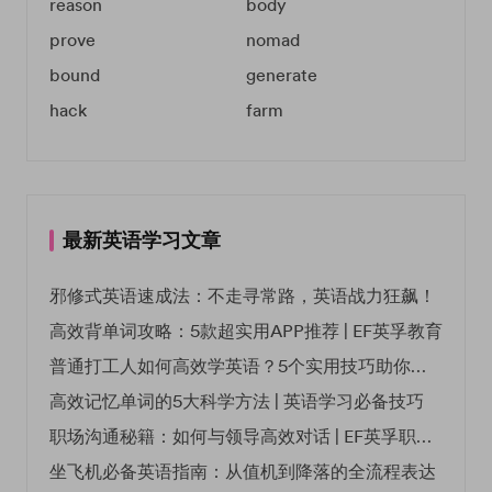
reason
body
prove
nomad
bound
generate
hack
farm
最新英语学习文章
邪修式英语速成法：不走寻常路，英语战力狂飙！
高效背单词攻略：5款超实用APP推荐 | EF英孚教育
普通打工人如何高效学英语？5个实用技巧助你突破职场瓶颈
高效记忆单词的5大科学方法 | 英语学习必备技巧
职场沟通秘籍：如何与领导高效对话 | EF英孚职场指南
坐飞机必备英语指南：从值机到降落的全流程表达