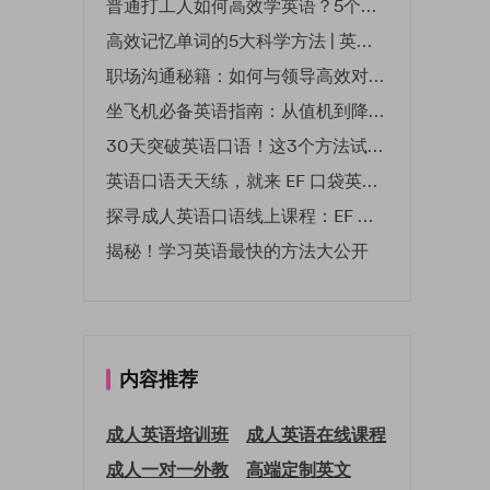
普通打工人如何高效学英语？5个实用技巧助你突破职场瓶颈
高效记忆单词的5大科学方法 | 英语学习必备技巧
职场沟通秘籍：如何与领导高效对话 | EF英孚职场指南
坐飞机必备英语指南：从值机到降落的全流程表达
30天突破英语口语！这3个方法试过的人都说有效
英语口语天天练，就来 EF 口袋英语微信小程序
探寻成人英语口语线上课程：EF 英孚教育凭什么领航
揭秘！学习英语最快的方法大公开
内容推荐
成人英语培训班
成人英语在线课程
成人一对一外教
高端定制英文