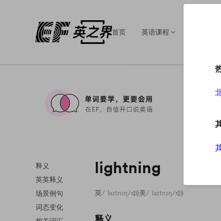
首页
英语课程
英语培训
lightning
释义
英英释义
英
/ˈlaɪtnɪŋ/
美
/ˈlaɪtnɪŋ/
场景例句
词态变化
释义