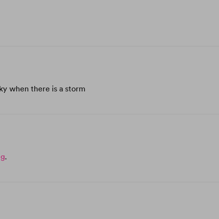
sky when there is a storm
ng
.