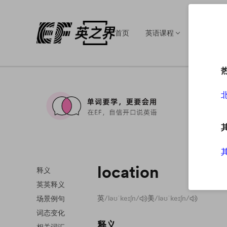
首页
英语课程
英语培训
location
释义
英英释义
英
/ləʊˈkeɪʃn/
美
/ləʊˈkeɪʃn/
场景例句
词态变化
释义