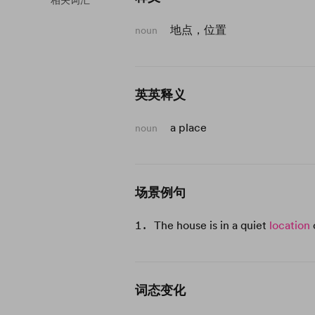
相关词汇
地点，位置
noun
英英释义
a place
noun
场景例句
The house is in a quiet
location
o
词态变化