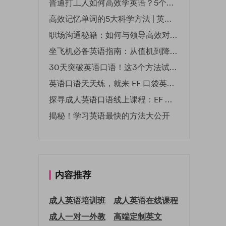
普通打工人如何高效学英语？5个实用技巧助你突破职场瓶颈
高效记忆单词的5大科学方法 | 英语学习必备技巧
职场沟通秘籍：如何与领导高效对话 | EF英孚职场指南
坐飞机必备英语指南：从值机到降落的全流程表达
30天突破英语口语！这3个方法试过的人都说有效
英语口语天天练，就来 EF 口袋英语微信小程序
探寻成人英语口语线上课程：EF 英孚教育凭什么领航
揭秘！学习英语最快的方法大公开
内容推荐
成人英语培训班
成人英语在线课程
成人一对一外教
高端定制英文