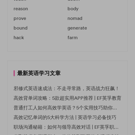
reason
body
prove
nomad
bound
generate
hack
farm
最新英语学习文章
邪修式英语速成法：不走寻常路，英语战力狂飙！
高效背单词攻略：5款超实用APP推荐 | EF英孚教育
普通打工人如何高效学英语？5个实用技巧助你突破职场瓶颈
高效记忆单词的5大科学方法 | 英语学习必备技巧
职场沟通秘籍：如何与领导高效对话 | EF英孚职场指南