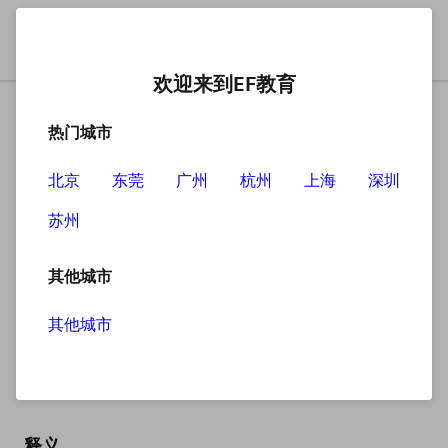
欢迎来到EF教育
热门城市
北京
东莞
广州
杭州
上海
深圳
苏州
搜索
其他城市
其他城市
lukewarm
英
/ˌluːkˈwɔːm/
美
/ˌluːkˈwɔːrm/
释义