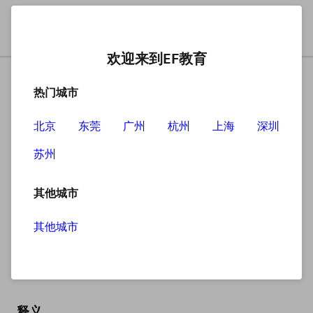
欢迎来到EF教育
热门城市
北京
东莞
广州
杭州
上海
深圳
苏州
搜索
其他城市
其他城市
mob
英
/mɒb/
美
/mɑːb/
释义