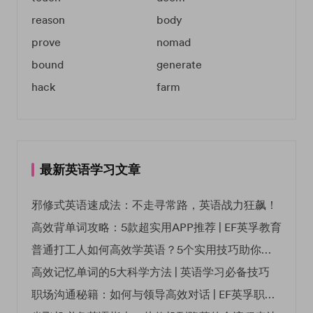
reason
body
prove
nomad
bound
generate
hack
farm
最新英语学习文章
邪修式英语速成法：不走寻常路，英语战力狂飙！
高效背单词攻略：5款超实用APP推荐 | EF英孚教育
普通打工人如何高效学英语？5个实用技巧助你突破职场瓶颈
高效记忆单词的5大科学方法 | 英语学习必备技巧
职场沟通秘籍：如何与领导高效对话 | EF英孚职场指南