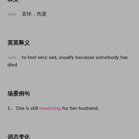
哀悼，伤逝
verb
英英释义
to feel very sad, usually because somebody has
verb
died
场景例句
She is still
mourning
for her husband.
词态变化