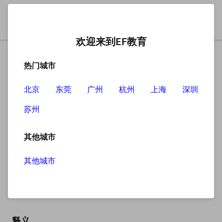
欢迎来到EF教育
热门城市
北京
东莞
广州
杭州
上海
深圳
苏州
搜索
其他城市
其他城市
mourn
英
/mɔːn/
美
/mɔːrn/
释义