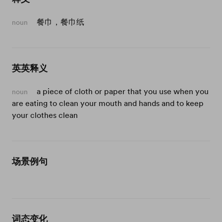
餐巾，餐巾纸
noun
英英释义
a piece of cloth or paper that you use when you
noun
are eating to clean your mouth and hands and to keep
your clothes clean
场景例句
词态变化